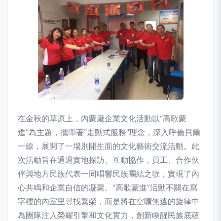
在金秋的草原上，內蒙廠企業文化活動以“高歌蒙
進”為主題，攜帶著“走動式服務”理念，深入呼倫貝爾
一線，展開了一場別開生面的文化藝術交流活動。此
次活動旨在通過實地探訪、互動協作，員工、合作伙
伴與地方民族代表一同唱響民族團結之歌，實現了內
心共鳴和企業自信的凝聚。“高歌蒙進”活動不關在寫
字樓的內室里尋找繁榮，而是將在空曠無遠的旋律中
為團隊注入榮耀引擎和文化實力，創新喚醒民族底蘊