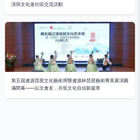
演與文化進社區交流活動
第五屆遼源琵琶文化藝術周暨遼源杯琵琶藝術菁英展演圓
滿閉幕——以文會友，共筑文化自信新篇章