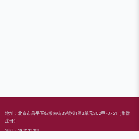
地址：北京市昌平區鼓樓南街39號樓1層3單元302甲-0751（集群
注冊）
電話：1820222**