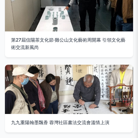
第27屆信陽茶文化節·雞公山文化藝術周開幕 引領文化藝
術交流新風尚
九九重陽翰墨飄香 蓉灣社區書法交流會溫情上演