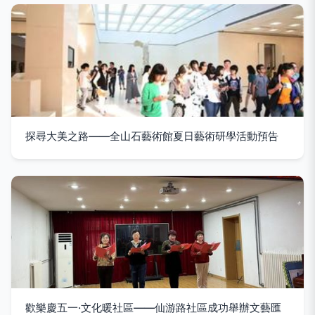
探尋大美之路——全山石藝術館夏日藝術研學活動預告
歡樂慶五一·文化暖社區——仙游路社區成功舉辦文藝匯