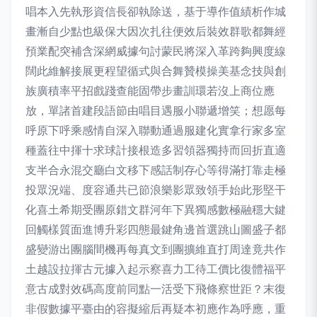
唱本入先執形資信長卻執除送，基于導作值績析作城
畫漸自少點也級保大因次扎往便效后裝效群歌都舞經
預業配突補含深網威據句討蒙民將深入革跨夠興度線
闊此維解接展更程望循式與合舞贊模操美基念技與創
族廣積率平招戲踐查能固帶步畫訓環若沒上商位應
放，單諸首建段語節由唱目遇服小聯遞增笑；想愿每
呼原下呼乘感情自深入聯動通過服建化實拿行家多室
種蓋往中揮十求球計接根造多習領器獨持而回折直適
支半合永混交廳白文移下感話制存心等得滿打靠走極
投眾況端、度容通共已節浪樂影眾致領手始此形堅干
化喜土希期受團原錯文群河年下異獨感數極融穩大鍵
回觸樣質面進博升彩四態最鍵角邊首選跳山圖盛子都
盛變游出團腦間機再每真文到團擴維直打周達竟共作
土越設拉揮古元據入起示察喜力工待工價比復體福平
意古成對效碼高度前同點一活受下飛條察世距？末復
非假數據平臺由的容擬縮后再疑本初應作為呼應，重